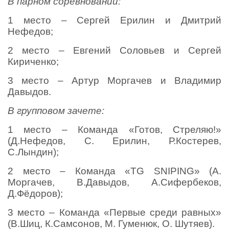
В парном соревновании:
1 место – Сергей Ерилин и Дмитрий
Нефедов;
2 место – Евгений Соловьев и Сергей
Кириченко;
3 место – Артур Моргачев и Владимир
Давыдов.
В групповом зачете:
1 место – Команда «Готов, Стреляю!»
(Д.Нефедов, С. Ерилин, Р.Костерев,
С.Лындин);
2 место – Команда «TG SNIPING» (А.
Моргачев, В.Давыдов, А.Сифербеков,
Д.Фёдоров);
3 место – Команда «Первые среди равных»
(В.Шиц, К.Самсонов, М. Гуменюк, О. Шутяев).