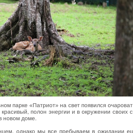
ьном парке «Патриот» на свет появился очарова
 красивый, полон энергии и в окружении своих 
в новом доме.
енцем, однако мы все пребываем в ожидании е