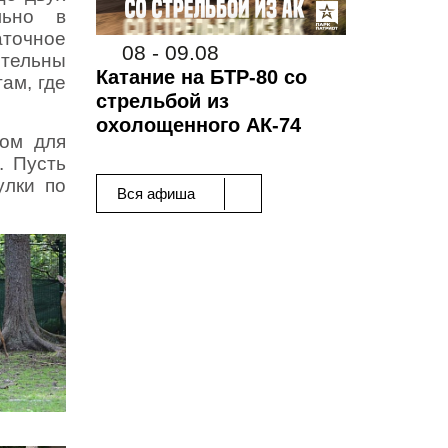
льно в
аточное
08 - 09.08
ительны
Катание на БТР-80 со
ам, где
стрельбой из
охолощенного АК-74
мом для
. Пусть
улки по
Вся афиша